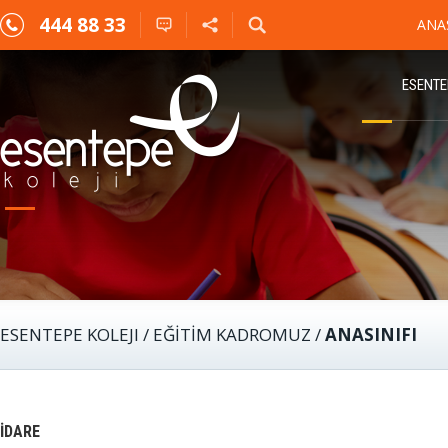
444 88 33
ANA
ESENTE
ESENTEPE KOLEJI
/
EĞİTİM KADROMUZ
/
ANASINIFI
İDARE