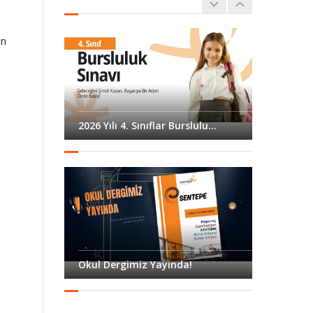
15 EKİM
spor bayramı...
an
"AH ŞU
BÜYÜKLER" adlı
09 EKİM
tiyatro oyunumuza
davetlisin...
2026 Yılı 4. Sınıflar Burslulu...
23 Nisan Ulusal
Egemenlik ve
12 EKİM
Çocuk Bayramı
Gösteri...
Prof Dr. Doğan
CÜCELOĞLU ile
11 EKİM
"Aile Üstüne Bir
Sohb...
Okul Dergimiz Yayında!
Çanakkale Zaferi
Anma
17 EKİM
Programımıza
Davetlisiniz...