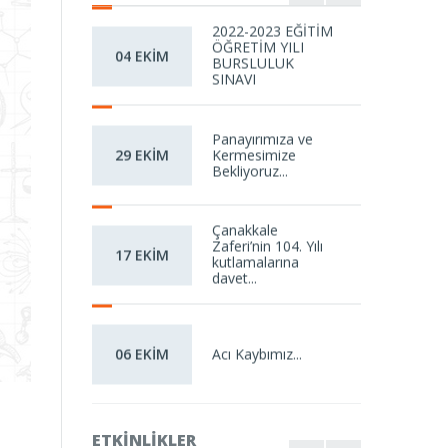
2022-2023 EĞİTİM
ÖĞRETİM YILI
04 EKİM
BURSLULUK
SINAVI
Panayırımıza ve
Kermesimize
29 EKİM
Bekliyoruz...
Çanakkale
Zaferi’nin 104. Yılı
17 EKİM
kutlamalarına
davet...
Acı Kaybımız...
06 EKİM
2026 4. SINIFLAR BURSLULUK SIN...
ETKINLIKLER
19 mayıs gençlik ve