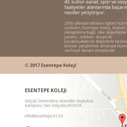
dil, kültür-sanat, spor ve sosy
faaliyetler alanlarında başarıl
nesiller yetiştiriyor.
2000 yıllından itibaren eğitim hizme
sürdüren Esentepe Koleji, Atatürk 
inkılaplarına bağlı, ülke değerlerine
yaratıcı, üretken, dünya ile
kucaklaşabilecek değerlerle bezen
bireyler yetiştirmek amacıyla hizm
vermeye devam etmektedir.
© 2017 Esentepe Koleji
ESENTEPE KOLEJi
Selçuk Üniversitesi Alaeddin Keykubat
Kampüsü Yanı Selçuklu/KONYA
info@esentepe.k12.tr