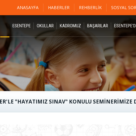
ANASAYFA
HABERLER
REHBERLIK
SOSYAL SO
ESENTEPE
OKULLAR
KADROMUZ
BAŞARILAR
ESENTEPE'
ER'LE "HAYATIMIZ SINAV" KONULU SEMINERIMIZE D