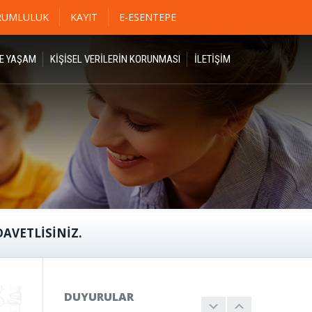
RUMLULUK
KAYIT
E-ESENTEPE
DE YAŞAM
KİŞİSEL VERİLERİN KORUNMASI
İLETIŞIM
AVETLISINIZ.
2022 -2023
BURSLULUK
18 EKİM
SINAVI TARİH
DUYURULAR
DEĞİŞİKLİĞİ