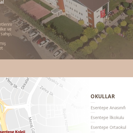
al
ı
tlerini
ilke ve
 sahip,
miş
et
OKULLAR
Esentepe Anasınıfı
Esentepe İlkokulu
Esentepe Ortaokul