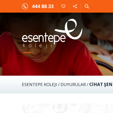
444 88 33
ESENTEPE KOLEJI
/
DUYURULAR
/
CIHAT ŞEN