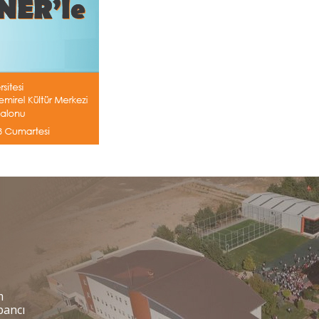
m
abancı