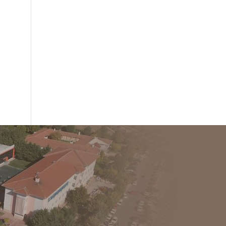
Afrin'de Şehit
Askerlerimizin
08 EKİM
Ailelerine Destek
Ol...
ATATÜRK’Ü SAYGIYLA, SEVGİYLE,...
Cihat ŞENER'le
"Hayatımız Sınav"
27 EKİM
Konulu
Seminerimi...
Cumhuriyetin 102. Yılında Atat...