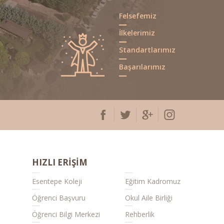
Felsefemiz
İlkelerimiz
4. SINIFLAR BURSLULUK SINAV CE...
Standartlarımız
Başarılarımız
2025-2026 Eğitim Öğretim Yılı...
HIZLI ERİŞİM
Esentepe Koleji
Eğitim Kadromuz
Öğrenci Başvuru
Okul Aile Birliği
Öğrenci Bilgi Merkezi
Rehberlik