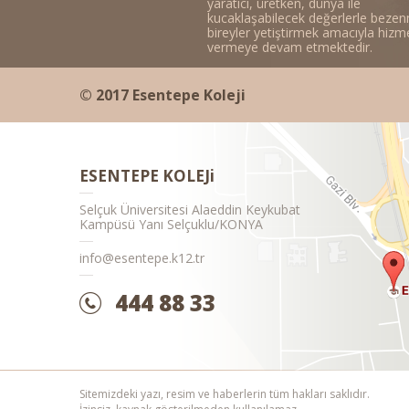
yaratıcı, üretken, dünya ile
kucaklaşabilecek değerlerle bezen
bireyler yetiştirmek amacıyla hizm
vermeye devam etmektedir.
© 2017 Esentepe Koleji
ESENTEPE KOLEJi
Selçuk Üniversitesi Alaeddin Keykubat
Kampüsü Yanı Selçuklu/KONYA
info@esentepe.k12.tr
444 88 33
Sitemizdeki yazı, resim ve haberlerin tüm hakları saklıdır.