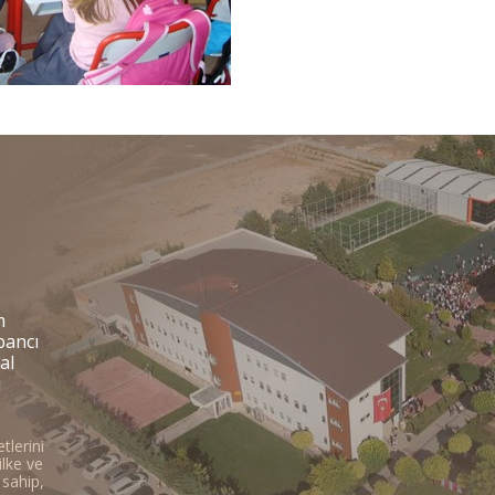
m
abancı
al
ı
tlerini
ilke ve
 sahip,