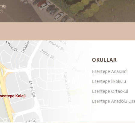
miş
et
OKULLAR
Esentepe Anasınıfı
Esentepe İlkokulu
Esentepe Ortaokul
Esentepe Anadolu Lis