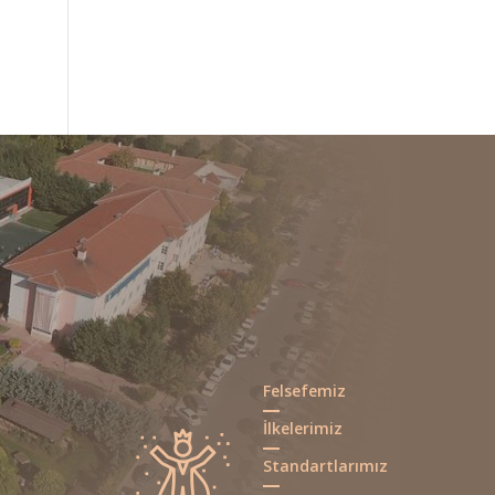
18 Mart Çanakkale Zaferi Anma...
Felsefemiz
Web 2.0 ve yapay zeka araçları...
İlkelerimiz
Standartlarımız