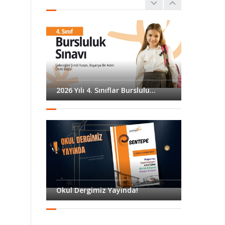
15 EKİM
spor bayramı...
"AH ŞU
BÜYÜKLER" adlı
09 EKİM
tiyatro oyunumuza
davetlisin...
2026 Yılı 4. Sınıflar Burslulu...
23 Nisan Ulusal
Egemenlik ve
12 EKİM
Çocuk Bayramı
Gösteri...
Prof Dr. Doğan
CÜCELOĞLU ile
11 EKİM
"Aile Üstüne Bir
Sohb...
Okul Dergimiz Yayında!
Çanakkale Zaferi
Anma
17 EKİM
Programımıza
Davetlisiniz...