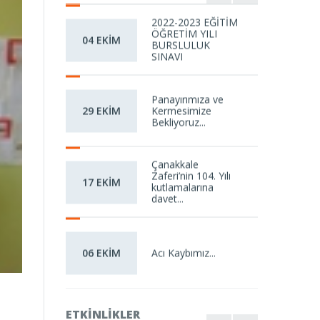
2022-2023 EĞİTİM
ÖĞRETİM YILI
04 EKİM
BURSLULUK
SINAVI
Panayırımıza ve
Kermesimize
29 EKİM
Bekliyoruz...
Çanakkale
Zaferi’nin 104. Yılı
17 EKİM
kutlamalarına
davet...
Acı Kaybımız...
06 EKİM
2026 4. SINIFLAR BURSLULUK SIN...
ETKINLIKLER
19 mayıs gençlik ve