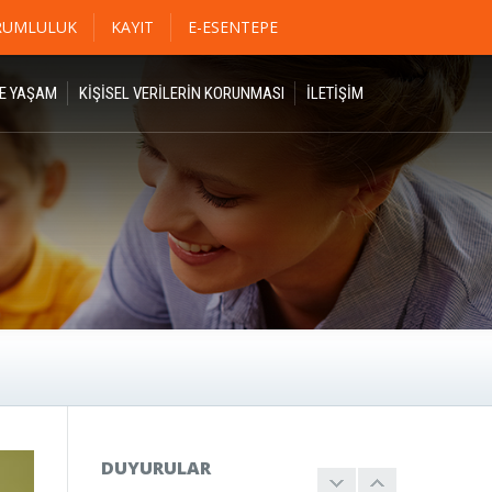
RUMLULUK
KAYIT
E-ESENTEPE
DE YAŞAM
KİŞİSEL VERİLERİN KORUNMASI
İLETIŞIM
2022 -2023
BURSLULUK
18 EKİM
SINAVI TARİH
DUYURULAR
DEĞİŞİKLİĞİ