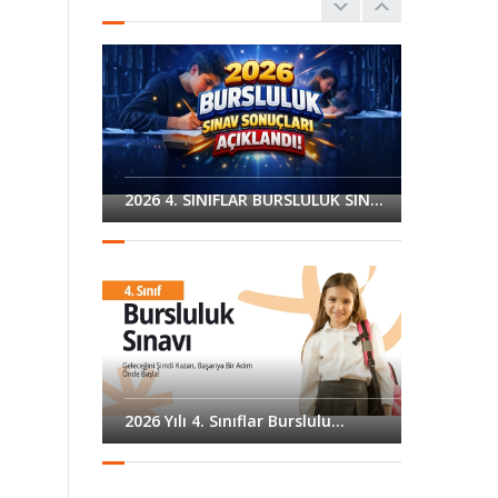
Acı Kaybımız...
06 EKİM
19 mayıs gençlik ve
15 EKİM
spor bayramı...
2026 4. SINIFLAR BURSLULUK SIN...
"AH ŞU
BÜYÜKLER" adlı
09 EKİM
tiyatro oyunumuza
davetlisin...
23 Nisan Ulusal
Egemenlik ve
12 EKİM
Çocuk Bayramı
Gösteri...
2026 Yılı 4. Sınıflar Burslulu...
Prof Dr. Doğan
CÜCELOĞLU ile
11 EKİM
"Aile Üstüne Bir
Sohb...