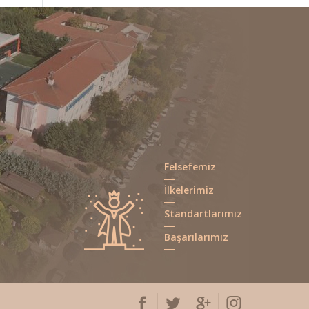
Çanakkale Zaferi
Anma
17 EKİM
Programımıza
Davetlisiniz...
Okul Dergimiz Yayında!
Afrin'de Şehit
Askerlerimizin
08 EKİM
Ailelerine Destek
Ol...
Cihat ŞENER'le
Felsefemiz
"Hayatımız Sınav"
27 EKİM
Konulu
İlkelerimiz
Seminerimi...
Standartlarımız
ATATÜRK’Ü SAYGIYLA, SEVGİYLE,...
Başarılarımız