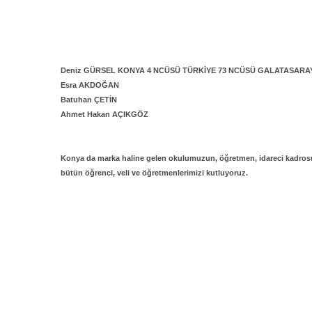
Deniz GÜRSEL KONYA 4 NCÜSÜ TÜRKİYE 73 NCÜSÜ GALATASARAY
Esra AKDOĞAN
Batuhan ÇETİN
Ahmet Hakan AÇIKGÖZ
Konya da marka haline gelen okulumuzun, öğretmen, idareci kadrosu, kal
bütün öğrenci, veli ve öğretmenlerimizi kutluyoruz.