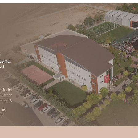
m
abancı
al
ı
tlerini
ilke ve
 sahip,
miş
et