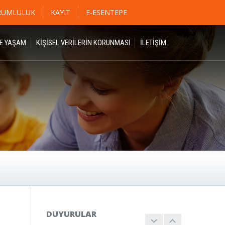
RUMLULUK
KAYIT
E-ESENTEPE
DE YAŞAM
KİŞİSEL VERİLERİN KORUNMASI
İLETIŞIM
DUYURULAR