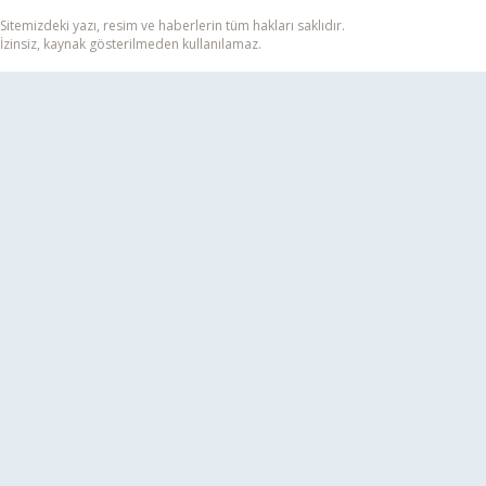
Sitemizdeki yazı, resim ve haberlerin tüm hakları saklıdır.
İzinsiz, kaynak gösterilmeden kullanılamaz.