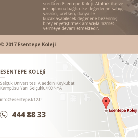
sürdüren Esentepe Koleji, Atatürk ilke ve
inkılaplarına bağlı, ülke değerlerine sahip,
yaratıcı, üretken, dünya ile
kucaklaşabilecek değerlerle bezenmiş
bireyler yetiştirmek amacıyla hizmet
vermeye devam etmektedir.
© 2017 Esentepe Koleji
ESENTEPE KOLEJi
Selçuk Üniversitesi Alaeddin Keykubat
Kampüsü Yanı Selçuklu/KONYA
info@esentepe.k12.tr
444 88 33