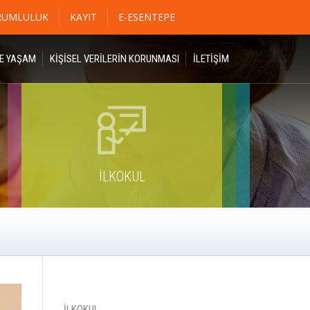
RUMLULUK
KAYIT
E-ESENTEPE
DE YAŞAM
KİŞİSEL VERİLERİN KORUNMASI
İLETIŞIM
İLKOKUL
İLKOKUL