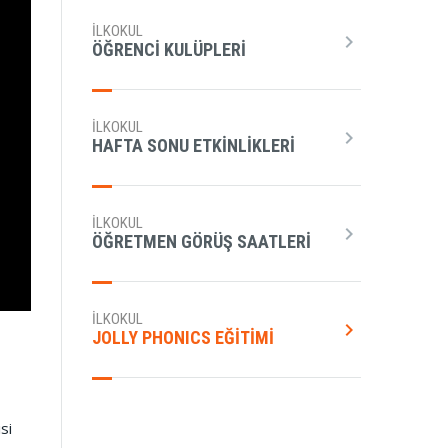
İLKOKUL
chevron_right
ÖĞRENCI KULÜPLERI
İLKOKUL
chevron_right
HAFTA SONU ETKINLIKLERI
İLKOKUL
chevron_right
ÖĞRETMEN GÖRÜŞ SAATLERI
İLKOKUL
chevron_right
JOLLY PHONICS EĞİTİMİ
si