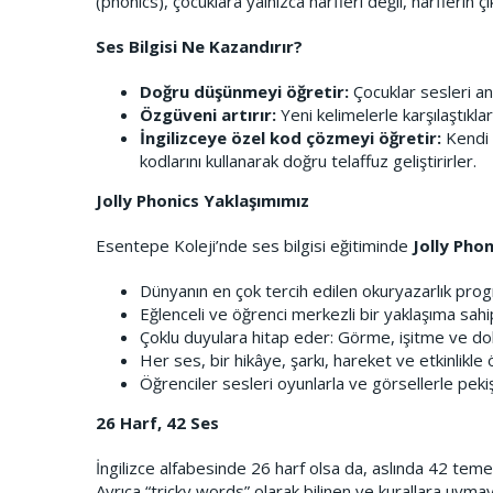
(phonics), çocuklara yalnızca harfleri değil, harflerin çı
Ses Bilgisi Ne Kazandırır?
Doğru düşünmeyi öğretir:
Çocuklar sesleri an
Özgüveni artırır:
Yeni kelimelerle karşılaştıklar
İngilizceye özel kod çözmeyi öğretir:
Kendi a
kodlarını kullanarak doğru telaffuz geliştirirler.
Jolly Phonics Yaklaşımımız
Esentepe Koleji’nde ses bilgisi eğitiminde
Jolly Phon
Dünyanın en çok tercih edilen okuryazarlık progr
Eğlenceli ve öğrenci merkezli bir yaklaşıma sahip
Çoklu duyulara hitap eder: Görme, işitme ve do
Her ses, bir hikâye, şarkı, hareket ve etkinlikle ö
Öğrenciler sesleri oyunlarla ve görsellerle pekiş
26 Harf, 42 Ses
İngilizce alfabesinde 26 harf olsa da, aslında 42 teme
Ayrıca “tricky words” olarak bilinen ve kurallara uymay