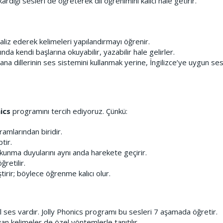
kardığı sesleri de öğreterek dil öğrenimini kalıcı hale getirir.
aliz ederek kelimeleri yapılandırmayı öğrenir.
ında kendi başlarına okuyabilir, yazabilir hale gelirler.
na dillerinin ses sistemini kullanmak yerine, İngilizce’ye uygun se
ics
programını tercih ediyoruz. Çünkü:
amlarından biridir.
tir.
kunma duyularını aynı anda harekete geçirir.
ğretilir.
tirir; böylece öğrenme kalıcı olur.
l ses vardır. Jolly Phonics programı bu sesleri 7 aşamada öğretir.
an kelimeler de özel yöntemlerle tanıtılır.