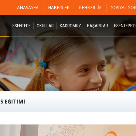
ANASAYFA
HABERLER
REHBERLIK
SOSYAL SO
ESENTEPE
OKULLAR
KADROMUZ
BAŞARILAR
ESENTEPE'
S EĞİTİMİ