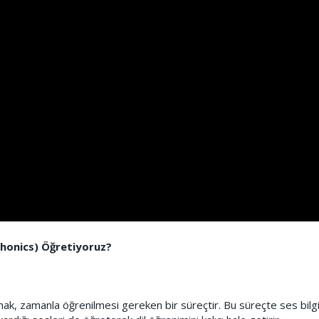
(Phonics) Öğretiyoruz?
k, zamanla öğrenilmesi gereken bir süreçtir. Bu süreçte ses bilgi