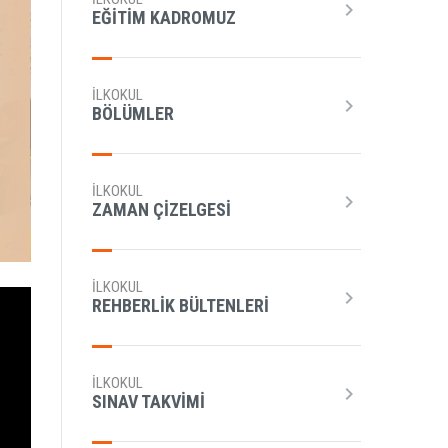
chevron_right
EĞITIM KADROMUZ
İLKOKUL
chevron_right
BÖLÜMLER
İLKOKUL
chevron_right
ZAMAN ÇIZELGESI
İLKOKUL
chevron_right
REHBERLIK BÜLTENLERI
İLKOKUL
chevron_right
SINAV TAKVIMI